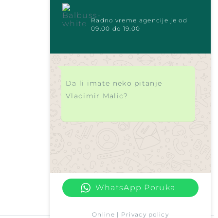
Radno vreme agencije je od
09:00 do 19:00
Da li imate neko pitanje
Vladimir Malic?
WhatsApp Poruka
Online | Privacy policy