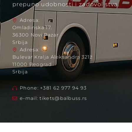
prepuno udobnosti i zadovoljstva.
Adresa:
Omladinska 17.
36300 Novi Pazar
Srbija
Adresa:
Bulevar Kralja Aleksandra 321ž
11000 Beograd
Srbija
Phone: +381 62 977 94 93
e-mail: tikets@balbuss.rs