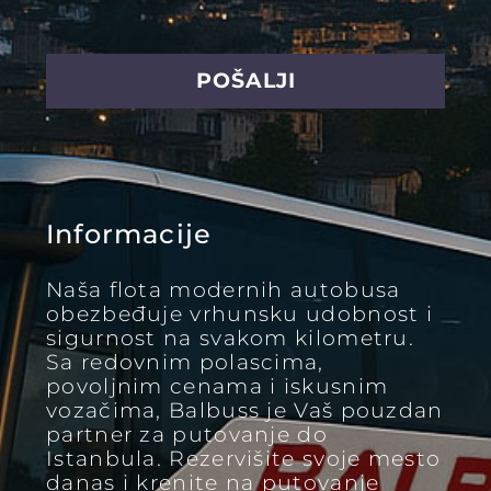
Informacije
Naša flota modernih autobusa
obezbeđuje vrhunsku udobnost i
sigurnost na svakom kilometru.
Sa redovnim polascima,
povoljnim cenama i iskusnim
vozačima, Balbuss je Vaš pouzdan
partner za putovanje do
Istanbula. Rezervišite svoje mesto
danas i krenite na putovanje