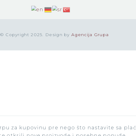
© Copyright 2025. Design by
Agencija Grupa
pu za kupovinu pre nego što nastavite sa plac
te otkrili nove proizvode i posebne ponude.