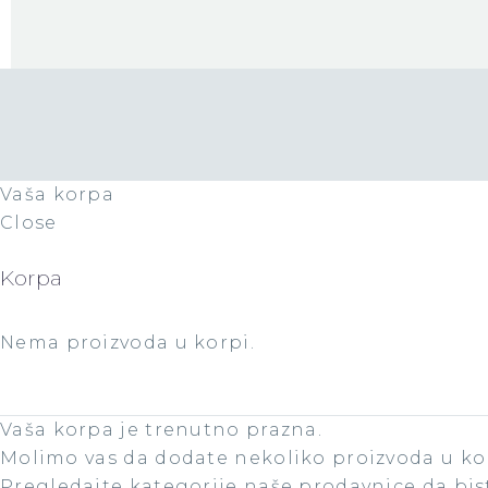
Vaša korpa
Close
Korpa
Nema proizvoda u korpi.
Vaša korpa je trenutno prazna.
Molimo vas da dodate nekoliko proizvoda u kor
Pregledajte kategorije naše prodavnice da bis