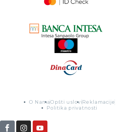
O Nama
Opšti uslovi
Reklamacije
Politika privatnosti