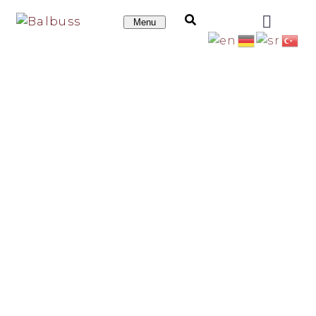
Menu
KARTE
Cena karte 11.700 din.
Povratna karta Novi Sad - Beograd - Istanbul
RELACIJE