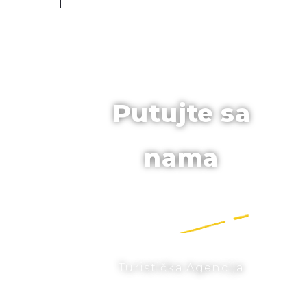
Putujte sa
nama
Turistička Agencija