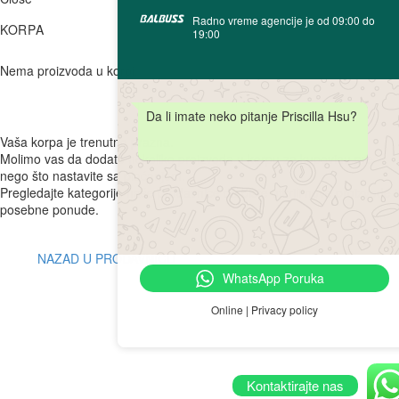
Radno vreme agencije je od 09:00 do
KORPA
19:00
Nema proizvoda u korpi.
Da li imate neko pitanje Priscilla Hsu?
Vaša korpa je trenutno prazna.
Molimo vas da dodate nekoliko proizvoda u korpu za kupovinu pre
nego što nastavite sa plaćanjem.
Pregledajte kategorije naše prodavnice da biste otkrili nove proizvode i
posebne ponude.
NAZAD U PRODAVNICU
WhatsApp Poruka
Online | Privacy policy
Kontaktirajte nas