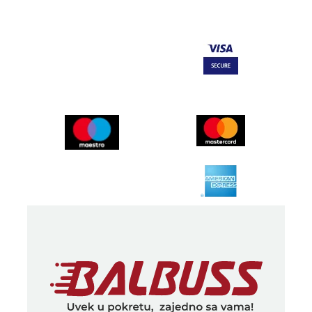
Kontakt
Turistička Agencija
Posetite nas
Putujte sa nama
Opšti uslovi kupovine i plaćanja
Reklamacije
Politika privatnosti
Turistička Agencija
Posetite nas