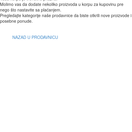
Molimo vas da dodate nekoliko proizvoda u korpu za kupovinu pre
nego što nastavite sa plaćanjem.
Pregledajte kategorije naše prodavnice da biste otkrili nove proizvode i
posebne ponude.
NAZAD U PRODAVNICU