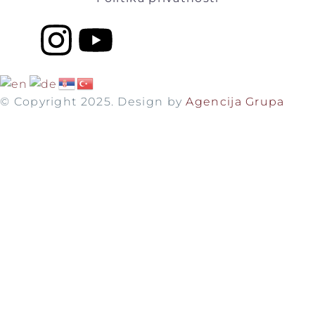
Novi Pazar - Prizren
Prizren - Novi Pazar
Novi Pazar - Sarajevo
Sarejevo - Novi Pazar
© Copyright 2025. Design by
Agencija Grupa
Novi Pazar - Istanbul
Istanbul - Novi Pazar
KONTAKT