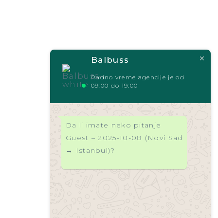
Balbuss
Radno vreme agencije je od
09:00 do 19:00
Da li imate neko pitanje
Guest – 2025-10-08 (Novi Sad
→ Istanbul)?