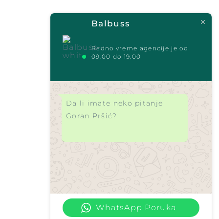
Balbuss
Radno vreme agencije je od
09:00 do 19:00
Da li imate neko pitanje
Goran Pršić?
WhatsApp Poruka