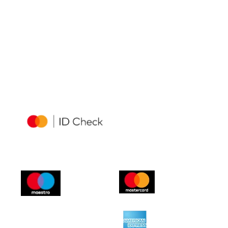
Sarajevo – Novi Pazar autobus
Novi Pazar - Prizren
Prizren - Novi Pazar
Novi Pazar – Istanbul autobus
Novi Pazar - Sarajevo
Istanbul – Novi Pazar autobus
Sarejevo - Novi Pazar
Novi Pazar - Istanbul
Opšti uslovi kupovine i plaćanja
Istanbul - Novi Pazar
Reklamacije
Politika privatnosti
KONTAKT
Putujte sa
nama