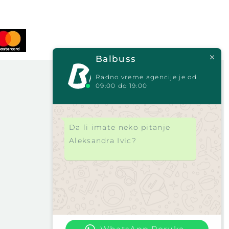
Balbuss
Radno vreme agencije je od
09:00 do 19:00
Da li imate neko pitanje
Aleksandra Ivic?