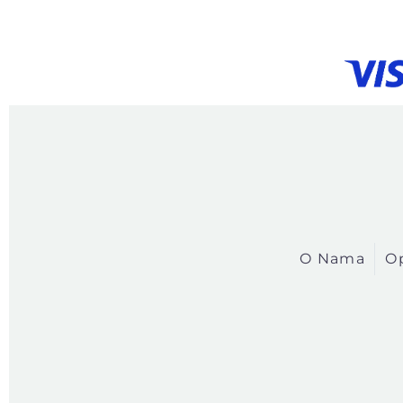
O Nama
Op