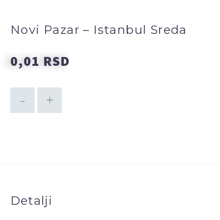
Novi Pazar – Istanbul Sreda
0,01
RSD
-
+
DODAJ U KORPU
Detalji