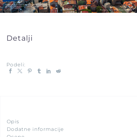
Sarejevo - Novi Pazar
Novi Pazar - Istanbul
Istanbul - Novi Pazar
Detalji
KONTAKT
Podeli:
Putujte sa
nama
Opis
Dodatne informacije
Ocene