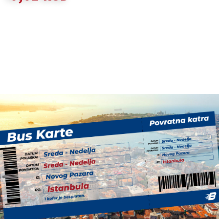
DODAJ U KORPU
Cena karte 11.700 din.
Povratna karta Novi Sad - Beograd -
Istanbul
RELACIJE
Novi Sad - Beograd - Istanbul
Istanbul - Beograd - Novi Sad
Novi Pazar - Prizren
Prizren - Novi Pazar
Novi Pazar - Sarajevo