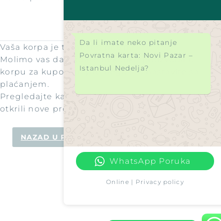
Da li imate neko pitanje
Vaša korpa je trenutno prazna.
Povratna karta: Novi Pazar –
Molimo vas da dodate nekoliko proizvoda u
Istanbul Nedelja?
korpu za kupovinu pre nego što nastavite sa
plaćanjem.
Pregledajte kategorije naše prodavnice da biste
otkrili nove proizvode i posebne ponude.
NAZAD U PRODAVNICU
WhatsApp Poruka
Online | Privacy policy