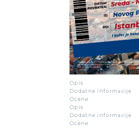
Opis
Dodatne informacije
Ocene
Opis
Dodatne informacije
Ocene