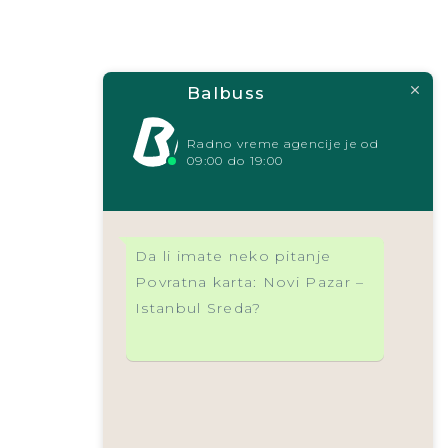
Balbuss
Radno vreme agencije je od
09:00 do 19:00
Da li imate neko pitanje
Povratna karta: Novi Pazar –
Istanbul Sreda?