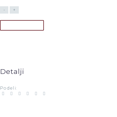
-
+
DODAJ U KORPU
Detalji
Podeli: