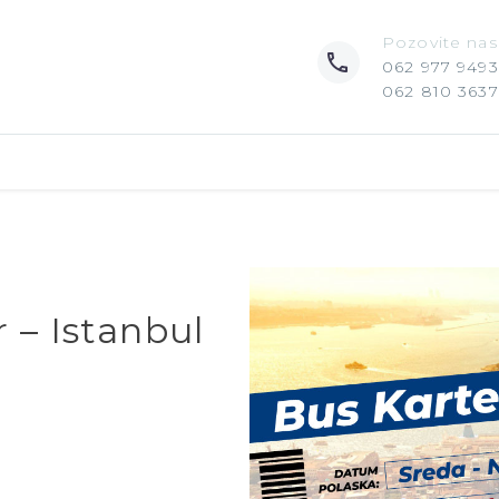
Pozovite nas
062 977 9493
062 810 3637
 – Istanbul