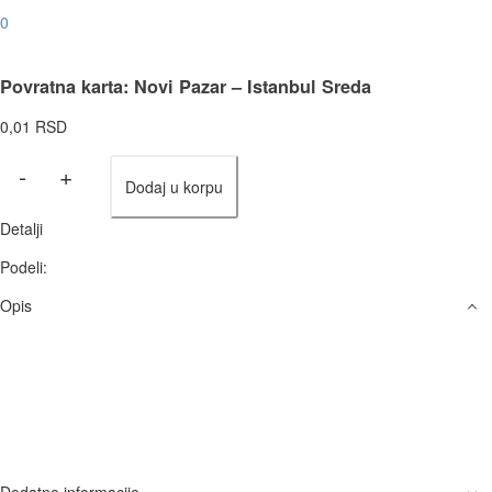
0
Povratna karta: Novi Pazar – Istanbul Sreda
0,01
RSD
Povratna
-
+
Dodaj u korpu
karta:
Novi
Detalji
Pazar
–
Podeli:
Istanbul
Opis
Sreda
količina
Dodatne informacije