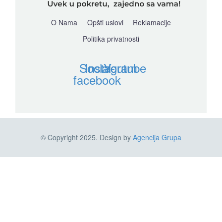
O Nama
Opšti uslovi
Reklamacije
Politika privatnosti
Social-
Instagram
Youtube
facebook
© Copyright 2025. Design by
Agencija Grupa