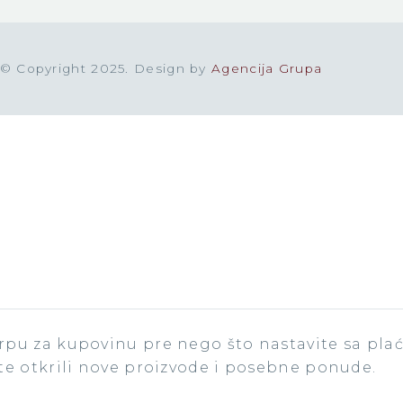
© Copyright 2025. Design by
Agencija Grupa
pu za kupovinu pre nego što nastavite sa plac
te otkrili nove proizvode i posebne ponude.