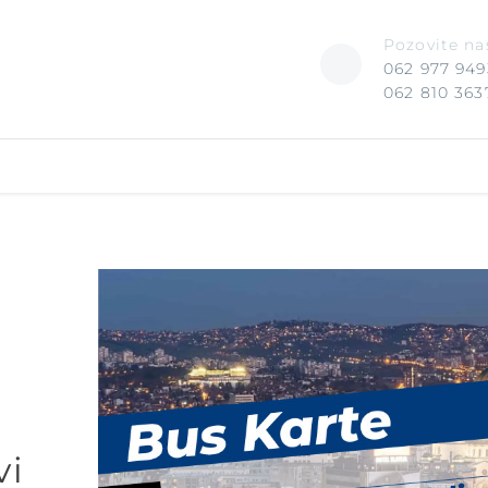
Pozovite na
062 977 949
062 810 363
vi