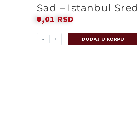
Sad – Istanbul Sre
0,01
RSD
-
+
DODAJ U KORPU