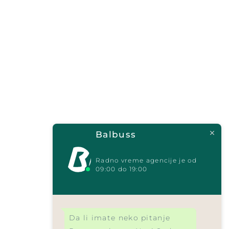
Balbuss
Radno vreme agencije je od
09:00 do 19:00
Da li imate neko pitanje