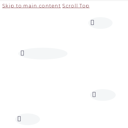
Skip to main content
Scroll Top
Pozovite nas
062 977 9493
062 810 3637
Pon - Pet: 09:00 - 19:00
Sub: 10:00 - 15:00
Ned: 07:00 - 15:00
Pozovite nas
062 810 36 37