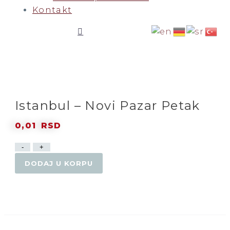
Kontakt
0
Istanbul – Novi Pazar Petak
0,01
RSD
Istanbul
-
+
–
DODAJ U KORPU
Novi
Pazar
Petak
količina