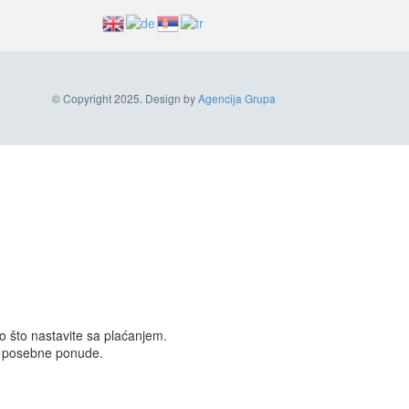
© Copyright 2025. Design by
Agencija Grupa
 što nastavite sa plaćanjem.
 i posebne ponude.