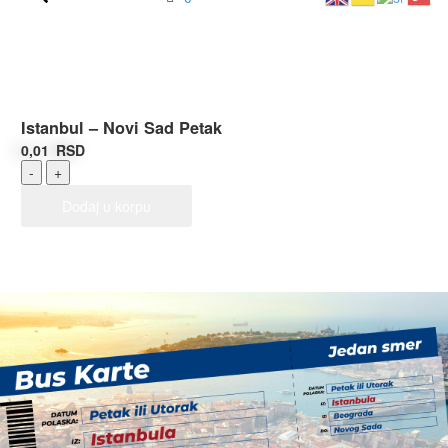
Istanbul – Novi Sad Petak
0,01
RSD
Istanbul
-
+
–
Novi
Dodaj u korpu
Sad
Petak
količina