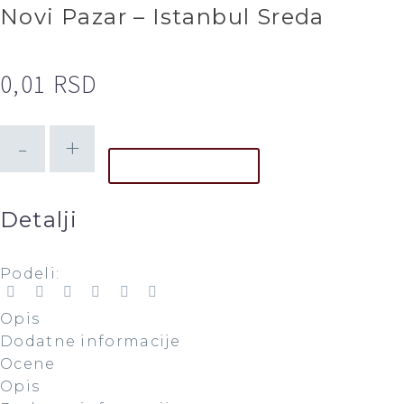
Novi Pazar – Istanbul Sreda
0,01
RSD
-
+
DODAJ U KORPU
Detalji
Podeli:
Opis
Dodatne informacije
Ocene
Opis