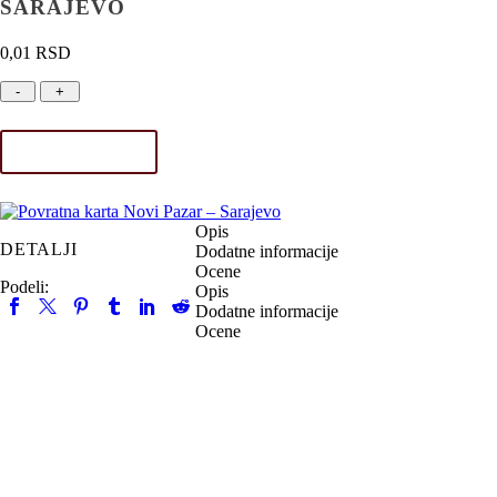
SARAJEVO
0,01
RSD
-
+
Povratna
karta
Novi
DODAJ U KORPU
Pazar
–
Opis
Sarajevo
DETALJI
Dodatne informacije
količina
Ocene
Podeli:
Opis
Dodatne informacije
Ocene