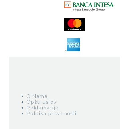
Posetite nas
O Nama
Opšti uslovi
Reklamacije
Politika privatnosti