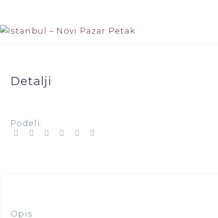
Novi Sad - Beograd - Istanbul
Istanbul - Beograd - Novi Sad
Novi Pazar - Prizren
Detalji
Prizren - Novi Pazar
Novi Pazar - Sarajevo
Podeli:
Sarejevo - Novi Pazar
Novi Pazar - Istanbul
Istanbul - Novi Pazar
Opis