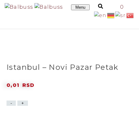
0
Menu
KARTE
Istanbul – Novi Pazar Petak
0,01
RSD
Cena karte 11.700 din.
-
+
Povratna karta Novi Sad - Beograd - Istanbul
DODAJ U KORPU
RELACIJE