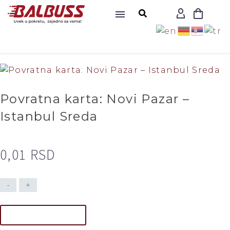
Povratna karta: Novi Pazar –
Istanbul Sreda
0,01
RSD
-
+
DODAJ U KORPU