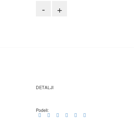
Novi
-
+
Pazar
DODAJ U KORPU
–
Istanbul
Sreda
količina
DETALJI
Podeli: