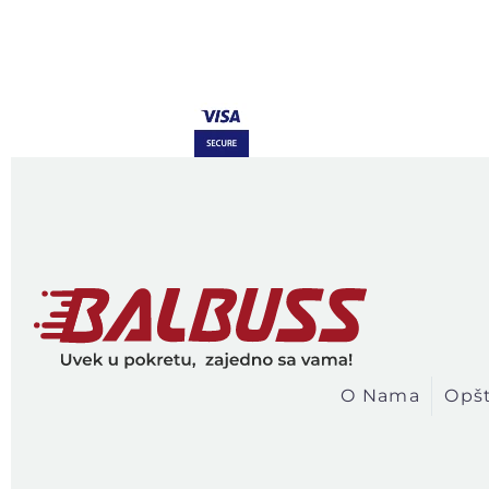
O Nama
Opšt