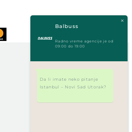
Balbuss
Radno vreme agencije je od
09:00 do 19:00
Da li imate neko pitanje
Istanbul – Novi Sad Utorak?