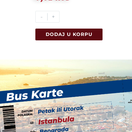
-
+
DODAJ U KORPU