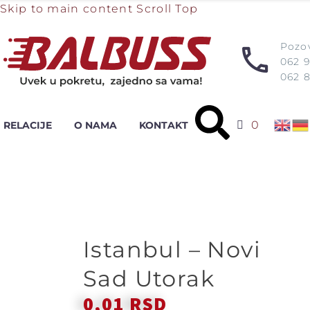
Skip to main content
Scroll Top
Pozov
062 
062 8
0
RELACIJE
O NAMA
KONTAKT
Istanbul – Novi
Sad Utorak
0,01
RSD