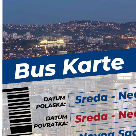
–
Istanbul
KONTAKT
POSETITE NAS
Sreda
količina
Beograd – Istanbul autobus
Istanbul – Beograd autobus
Novi Pazar – Prizren autobus
Prizren – Novi Pazar autobus
Novi Pazar – Sarajevo autobus
Sarajevo – Novi Pazar autobus
PUTUJTE SA NAMA
Novi Pazar – Istanbul autobus
Istanbul – Novi Pazar autobus
Opšti uslovi kupovine i plaćanja
Reklamacije
Turistička Agencija
Politika privatnosti
POSETITE NAS
Beograd – Istanbul autobus
Istanbul – Beograd autobus