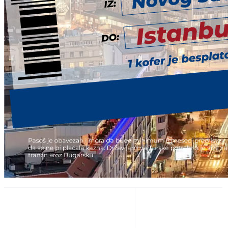
Novi Pazar – Prizren autobus
Prizren – Novi Pazar autobus
Novi Pazar – Sarajevo autobus
Sarajevo – Novi Pazar autobus
Novi Pazar – Istanbul autobus
Istanbul – Novi Pazar autobus
Opšti uslovi kupovine i plaćanja
Reklamacije
Politika privatnosti