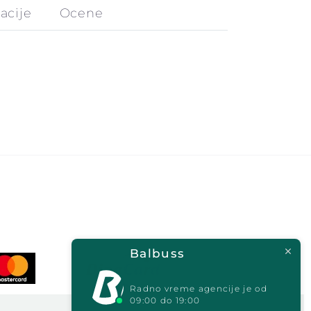
acije
Ocene
Balbuss
Radno vreme agencije je od
09:00 do 19:00