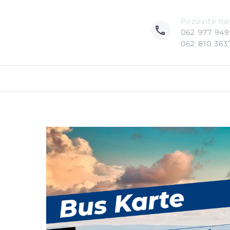
Pozovite na
062 977 949
062 810 363
l