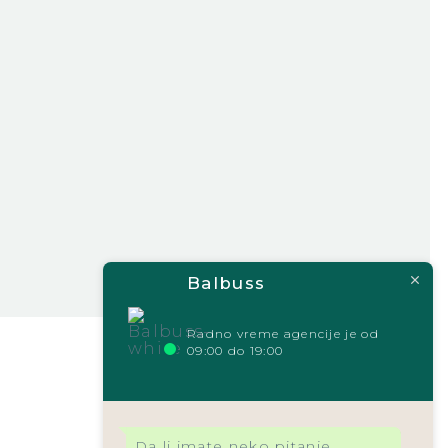
Balbuss
Radno vreme agencije je od
09:00 do 19:00
Da li imate neko pitanje