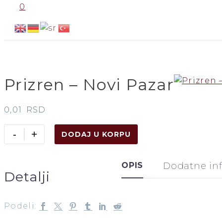
0
Prizren – Novi Pazar
0,01
RSD
Prizren
-
+
DODAJ U KORPU
–
Novi
OPIS
Dodatne in
Pazar
Detalji
količina
Podeli: