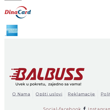
O Nama
Opšti uslovi
Reklamacije
Poli
Social-facebook
Instagra