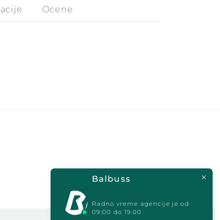
acije
Ocene
Balbuss
Radno vreme agencije je od
09:00 do 19:00