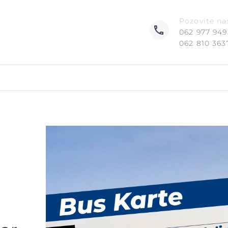
Pozovite na
062 977 949
062 810 363