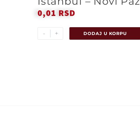
Istanbul – Novi Pa
0,01
RSD
-
+
DODAJ U KORPU