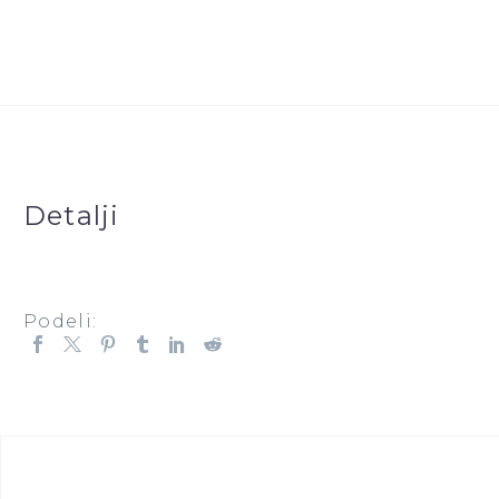
Novi
Pazar
količina
Detalji
Podeli: