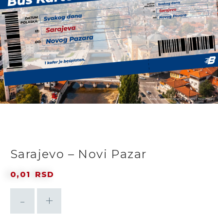
Sarajevo – Novi Pazar
0,01
RSD
Sarajevo
-
+
–
DODAJ U KORPU