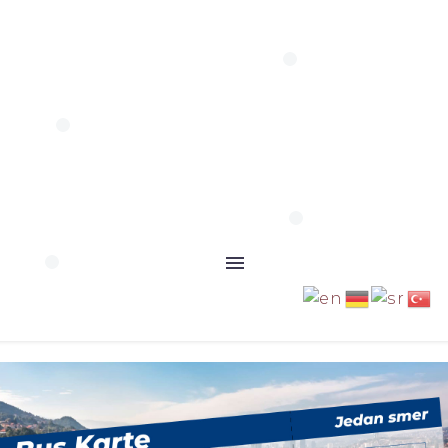
Pozovite nas
062 977 9493
062 810 3637
Pon - Pet: 09:00 - 19:00
Sub: 10:00 - 15:00
Ned: 07:00 - 15:00
Pozovite nas
062 810 36 37
Svaki dan
0
10:00 - 20:00