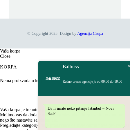
© Copyright 2025. Design by
Agencija Grupa
Vaša korpa
Close
Balbuss
KORPA
Nema proizvoda u korpi.
Radno vreme agencije je od 09:00 do 19:00
Da li imate neko pitanje Istanbul – Novi
Vaša korpa je trenutno prazna.
Sad?
Molimo vas da dodate nekoliko proizvoda u korpu za kupovinu pre
nego što nastavite sa plaćanjem.
Pregledajte kategorije naše prodavnice da biste otkrili nove proizvode i