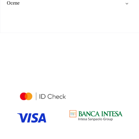
Ocene
PUTUJTE SA NAMA
Turistička Agencija
POSETITE NAS
Opšti uslovi kupovine i plaćanja
Reklamacije
Politika privatnosti