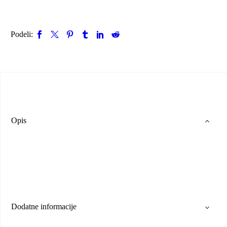
Povratna karta Novi Sad - Beograd - Istanbul
PUTUJTE SA NAMA
Podeli:
Relacije
Novi Sad - Beograd - Istanbul
Istanbul - Beograd - Novi Sad
Novi Pazar - Prizren
Prizren - Novi Pazar
Novi Pazar - Sarajevo
Sarejevo - Novi Pazar
Turistička Agencija
Novi Pazar - Istanbul
Opis
Istanbul - Novi Pazar
POSETITE NAS
KONTAKT
Opšti uslovi kupovine i plaćanja
Reklamacije
Politika privatnosti
Dodatne informacije