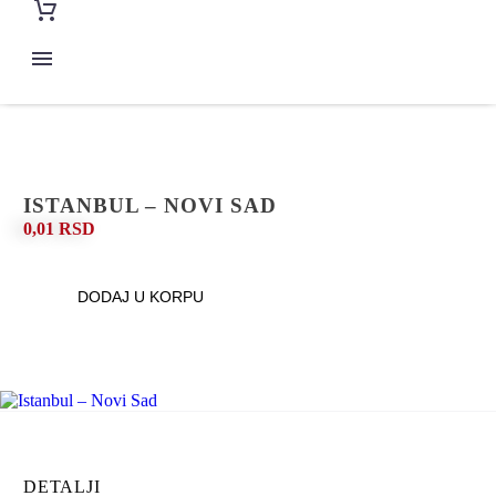
CENA KARTE 11.700 DIN.
Povratna karta Novi Sad - Beograd - Istanbul
Relacije
Karte
Novi Sad - Beograd - Istanbul
Istanbul - Beograd - Novi Sad
Novi Pazar - Prizren
ISTANBUL – NOVI SAD
Prizren - Novi Pazar
0,01
RSD
Novi Pazar - Sarajevo
Sarejevo - Novi Pazar
Novi Pazar - Istanbul
DODAJ U KORPU
Istanbul - Novi Pazar
KONTAKT
DETALJI
CENA KARTE 11.700 DIN.