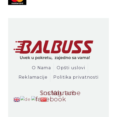
Novi Pazar - Sarajevo
Sarejevo - Novi Pazar
Novi Pazar - Istanbul
Istanbul - Novi Pazar
Kontakt
O Nama
Opšti uslovi
Reklamacije
Politika privatnosti
Social-
Instagram
Youtube
facebook
Putujte sa