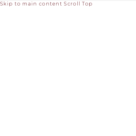
Skip to main content
Scroll Top
Pozovite
nas
062 977
9493
062 810
3637
Pozovite
nas